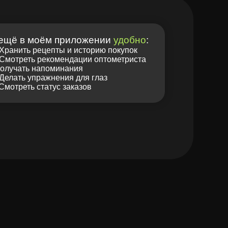
с заказов