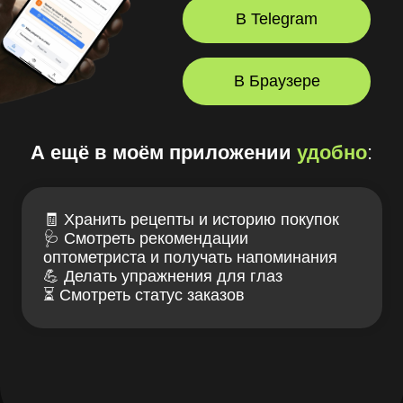
Все права защищены.
+7 (921) 712-11-55
заказать звонок
Лув — клуб заботы
Связаться с нами
о зрении и очках
ИМЕЮТСЯ
ПРОТИВОПОКАЗАНИЯ,
НЕОБХОДИМА КОНСУЛЬТАЦИЯ
СПЕЦИАЛИСТА
Проверка зрения
Блог LOOV