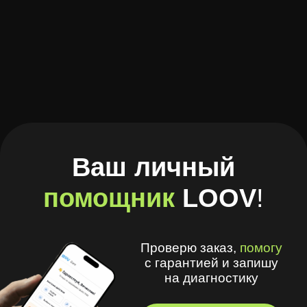
помощник
LOOV
!
Проверю заказ,
помогу
с гарантией и запишу
на диагностику
В Telegram
В Браузере
А ещё в моём приложении
удобно
:
🧾 Хранить рецепты и историю покупок
🩺 Смотреть рекомендации
оптометриста и получать напоминания
💪 Делать упражнения для глаз
⏳ Смотреть статус заказов
© 2026, LOOV.