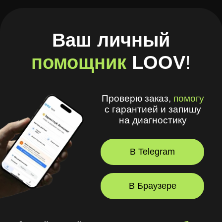
Проверю заказ,
помогу
с гарантией и запишу
на диагностику
В Telegram
В Браузере
А ещё в моём приложении
удобно
:
🧾 Хранить рецепты и историю покупок
🩺 Смотреть рекомендации
оптометриста и получать напоминания
💪 Делать упражнения для глаз
⏳ Смотреть статус заказов
© 2026, LOOV.
Все права защищены.