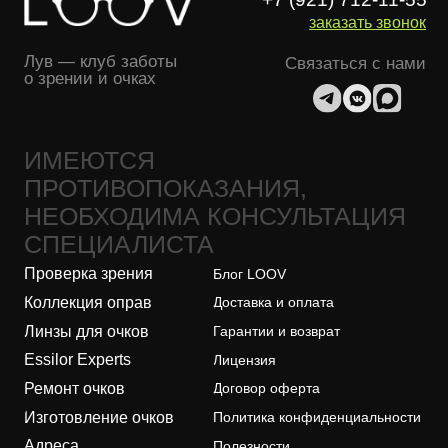
Essilor Experts
Лицензия
Ремонт очков
Договор оферта
Изготовление очков
Политика конфиденциальности
Адреса
Полезности
О бренде
Оферта лояльности
Безопасность платежей
ООО "ЛУВ". Адрес: 677014, Республика Саха (Якутия), г.о. город
Якутск, г. Якутск, Пер. В.Сапожникова, д. 10 ОГРН: 1221400010919
ИНН: 1400014070 КПП: 140001001 Почта: info@loov.ru
© 2026, LOOV. Все права защищены.