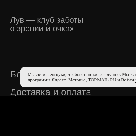
Мы собираем
куки
, чтобы становиться лучше. Мы ис
программы Яндекс. Метрика, TOP.MAIL.RU и Roistat