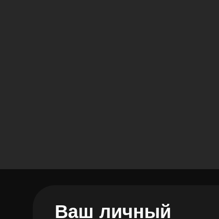
Ваш личный
помощник
LOOV
!
Проверю заказ,
помогу
с гарантией
и запишу на диагностику
В Telegram
В Браузере