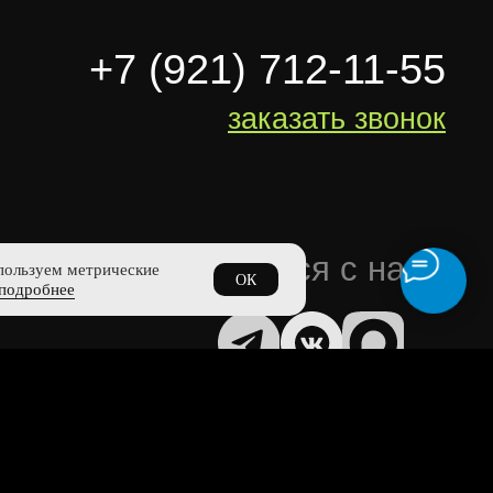
пользуем метрические
ОК
подробнее