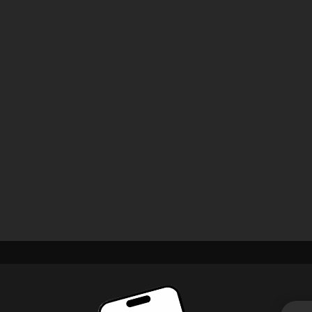
А ещё в моём
🧾 Хранить рецеп
🩺 Смотреть рек
и получать напо
💪 Делать упражн
⏳ Смотреть стату