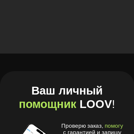
с гарантией и запишу
на диагностику
В Telegram
В Браузере
А ещё в моём приложении
удобно
:
🧾 Хранить рецепты и историю покупок
🩺 Смотреть рекомендации
оптометриста и получать напоминания
💪 Делать упражнения для глаз
⏳ Смотреть статус заказов
© 2026, LOOV.
Все права защищены.